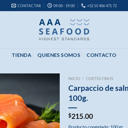
CONTACTAR
09:00 - 19:00
+52 55 406 471 72
TIENDA
QUIENES SOMOS
CONTACTO
INICIO
/
CORTES FINOS
Carpaccio de sa
100g.
215.00
$
Producto congelado: 100 gr.