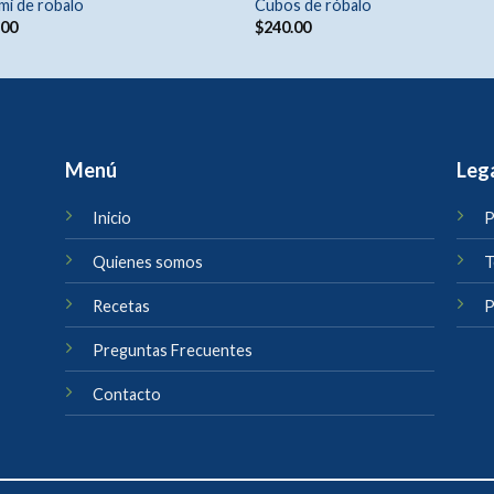
mi de robalo
Cubos de róbalo
.00
$
240.00
Menú
Leg
Inicio
P
Quienes somos
T
Recetas
P
Preguntas Frecuentes
Contacto