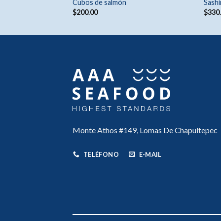
Cubos de salmón
Sashi
$
200.00
$
330
Monte Athos #149, Lomas De Chapultepec
TELÉFONO
E-MAIL