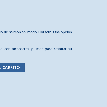
cio de salmón ahumado Hofseth. Una opción
io con alcaparras y limón para resaltar su
noruego 100g. cantidad
L CARRITO