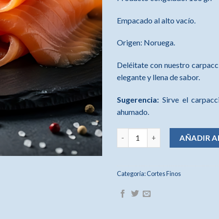
Empacado al alto vacío.
Origen: Noruega.
Deléitate con nuestro carpac
elegante y llena de sabor.
Sugerencia:
Sirve el carpacc
ahumado.
Carpaccio de salmón ahumado 
AÑADIR A
Categoría:
Cortes Finos