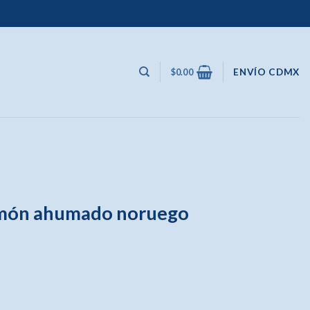
ENVÍO CDMX
$
0.00
lmón ahumado noruego