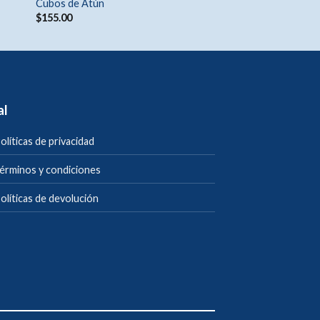
Cubos de Atún
$
155.00
al
olíticas de privacidad
érminos y condiciones
olíticas de devolución